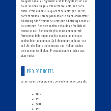
eu ligula quam, eu dignissim erat. In fringilla ipsum non
dolor faucibus fringilla. Proin vel orci ante, sed porta
quam. Proin dui ante, aliquam et pellentesque laoreet,
porta at mauris. Lorem ipsum dolor sit amet, consectetur
adipiscing elit. Vivamus pellentesque adipiscing neque eu
pellentesque. Sed sem sapien, vehicula ac facilisis vel,
ornare eu nisi. Aenean fringilla, massa et hendrerit
fermentum, felis augue dapibus massa, ac tristique
sapien dolor eget neque. Sed elementum sodales risus,
sed ultricies libero pellentesque nec. Nullam sagittis
consectetur vestibulum. Praesent iaculis gravida erat
vitae varius.
PROJECT NOTES
Lorem ipsum dolor sit amet, consectetur adipiscing elit.
HTML
PSD
SEO
PHP