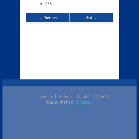
CSS
← Previous
Next →
Show Info
Highlights
Exhibitors
Contact Us
Copyright © 2018
BAC Productions