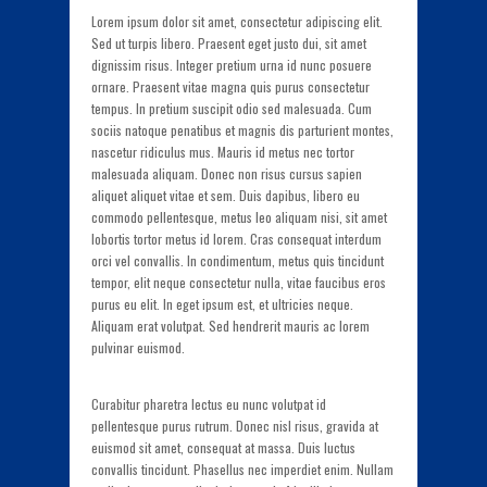
Lorem ipsum dolor sit amet, consectetur adipiscing elit.
Sed ut turpis libero. Praesent eget justo dui, sit amet
dignissim risus. Integer pretium urna id nunc posuere
ornare. Praesent vitae magna quis purus consectetur
tempus. In pretium suscipit odio sed malesuada. Cum
sociis natoque penatibus et magnis dis parturient montes,
nascetur ridiculus mus. Mauris id metus nec tortor
malesuada aliquam. Donec non risus cursus sapien
aliquet aliquet vitae et sem. Duis dapibus, libero eu
commodo pellentesque, metus leo aliquam nisi, sit amet
lobortis tortor metus id lorem. Cras consequat interdum
orci vel convallis. In condimentum, metus quis tincidunt
tempor, elit neque consectetur nulla, vitae faucibus eros
purus eu elit. In eget ipsum est, et ultricies neque.
Aliquam erat volutpat. Sed hendrerit mauris ac lorem
pulvinar euismod.
Curabitur pharetra lectus eu nunc volutpat id
pellentesque purus rutrum. Donec nisl risus, gravida at
euismod sit amet, consequat at massa. Duis luctus
convallis tincidunt. Phasellus nec imperdiet enim. Nullam