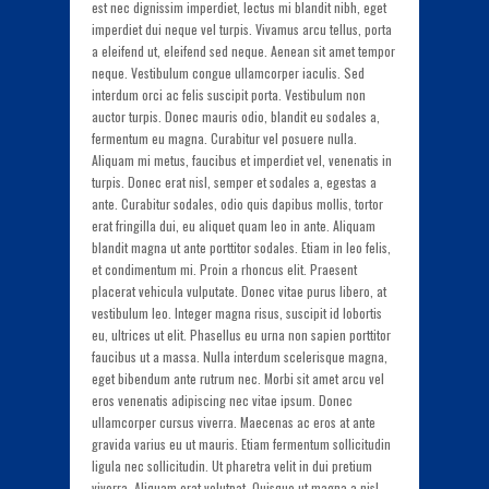
est nec dignissim imperdiet, lectus mi blandit nibh, eget
imperdiet dui neque vel turpis. Vivamus arcu tellus, porta
a eleifend ut, eleifend sed neque. Aenean sit amet tempor
neque. Vestibulum congue ullamcorper iaculis. Sed
interdum orci ac felis suscipit porta. Vestibulum non
auctor turpis. Donec mauris odio, blandit eu sodales a,
fermentum eu magna. Curabitur vel posuere nulla.
Aliquam mi metus, faucibus et imperdiet vel, venenatis in
turpis. Donec erat nisl, semper et sodales a, egestas a
ante. Curabitur sodales, odio quis dapibus mollis, tortor
erat fringilla dui, eu aliquet quam leo in ante. Aliquam
blandit magna ut ante porttitor sodales. Etiam in leo felis,
et condimentum mi. Proin a rhoncus elit. Praesent
placerat vehicula vulputate. Donec vitae purus libero, at
vestibulum leo. Integer magna risus, suscipit id lobortis
eu, ultrices ut elit. Phasellus eu urna non sapien porttitor
faucibus ut a massa. Nulla interdum scelerisque magna,
eget bibendum ante rutrum nec. Morbi sit amet arcu vel
eros venenatis adipiscing nec vitae ipsum. Donec
ullamcorper cursus viverra. Maecenas ac eros at ante
gravida varius eu ut mauris. Etiam fermentum sollicitudin
ligula nec sollicitudin. Ut pharetra velit in dui pretium
viverra. Aliquam erat volutpat. Quisque ut magna a nisl