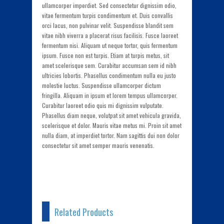
ullamcorper imperdiet. Sed consectetur dignissim odio,
vitae fermentum turpis condimentum et. Duis convallis
orci lacus, non pulvinar velit. Suspendisse blandit sem
vitae nibh viverra a placerat risus facilisis. Fusce laoreet
fermentum nisi. Aliquam ut neque tortor, quis fermentum
ipsum. Fusce non est turpis. Etiam at turpis metus, sit
amet scelerisque sem. Curabitur accumsan sem id nibh
ultricies lobortis. Phasellus condimentum nulla eu justo
molestie luctus. Suspendisse ullamcorper dictum
fringilla. Aliquam in ipsum et lorem tempus ullamcorper.
Curabitur laoreet odio quis mi dignissim vulputate.
Phasellus diam neque, volutpat sit amet vehicula gravida,
scelerisque et dolor. Mauris vitae metus mi. Proin sit amet
nulla diam, at imperdiet tortor. Nam sagittis dui non dolor
consectetur sit amet semper mauris venenatis.
Related Products