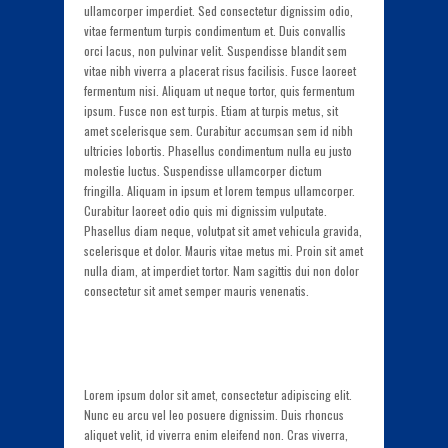
ullamcorper imperdiet. Sed consectetur dignissim odio,
vitae fermentum turpis condimentum et. Duis convallis
orci lacus, non pulvinar velit. Suspendisse blandit sem
vitae nibh viverra a placerat risus facilisis. Fusce laoreet
fermentum nisi. Aliquam ut neque tortor, quis fermentum
ipsum. Fusce non est turpis. Etiam at turpis metus, sit
amet scelerisque sem. Curabitur accumsan sem id nibh
ultricies lobortis. Phasellus condimentum nulla eu justo
molestie luctus. Suspendisse ullamcorper dictum
fringilla. Aliquam in ipsum et lorem tempus ullamcorper.
Curabitur laoreet odio quis mi dignissim vulputate.
Phasellus diam neque, volutpat sit amet vehicula gravida,
scelerisque et dolor. Mauris vitae metus mi. Proin sit amet
nulla diam, at imperdiet tortor. Nam sagittis dui non dolor
consectetur sit amet semper mauris venenatis.
Lorem ipsum dolor sit amet, consectetur adipiscing elit.
Nunc eu arcu vel leo posuere dignissim. Duis rhoncus
aliquet velit, id viverra enim eleifend non. Cras viverra,