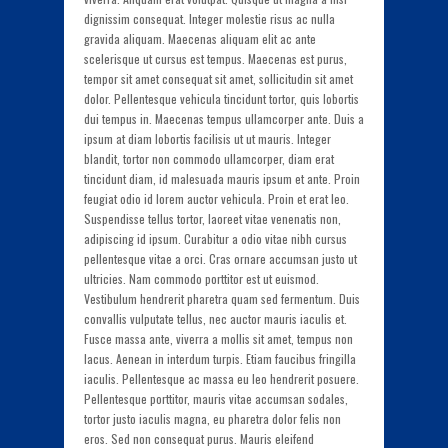
dignissim consequat. Integer molestie risus ac nulla
gravida aliquam. Maecenas aliquam elit ac ante
scelerisque ut cursus est tempus. Maecenas est purus,
tempor sit amet consequat sit amet, sollicitudin sit amet
dolor. Pellentesque vehicula tincidunt tortor, quis lobortis
dui tempus in. Maecenas tempus ullamcorper ante. Duis a
ipsum at diam lobortis facilisis ut ut mauris. Integer
blandit, tortor non commodo ullamcorper, diam erat
tincidunt diam, id malesuada mauris ipsum et ante. Proin
feugiat odio id lorem auctor vehicula. Proin et erat leo.
Suspendisse tellus tortor, laoreet vitae venenatis non,
adipiscing id ipsum. Curabitur a odio vitae nibh cursus
pellentesque vitae a orci. Cras ornare accumsan justo ut
ultricies. Nam commodo porttitor est ut euismod.
Vestibulum hendrerit pharetra quam sed fermentum. Duis
convallis vulputate tellus, nec auctor mauris iaculis et.
Fusce massa ante, viverra a mollis sit amet, tempus non
lacus. Aenean in interdum turpis. Etiam faucibus fringilla
iaculis. Pellentesque ac massa eu leo hendrerit posuere.
Pellentesque porttitor, mauris vitae accumsan sodales,
tortor justo iaculis magna, eu pharetra dolor felis non
eros. Sed non consequat purus. Mauris eleifend