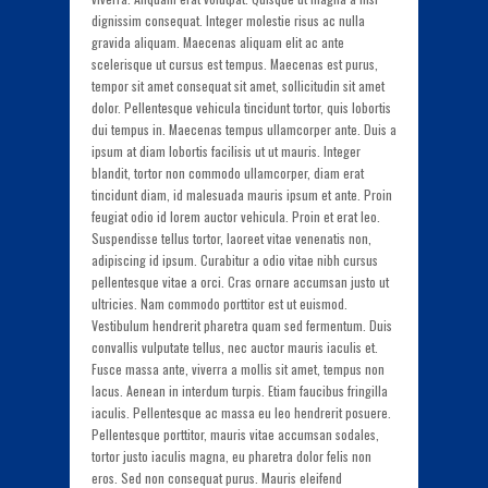
dignissim consequat. Integer molestie risus ac nulla
gravida aliquam. Maecenas aliquam elit ac ante
scelerisque ut cursus est tempus. Maecenas est purus,
tempor sit amet consequat sit amet, sollicitudin sit amet
dolor. Pellentesque vehicula tincidunt tortor, quis lobortis
dui tempus in. Maecenas tempus ullamcorper ante. Duis a
ipsum at diam lobortis facilisis ut ut mauris. Integer
blandit, tortor non commodo ullamcorper, diam erat
tincidunt diam, id malesuada mauris ipsum et ante. Proin
feugiat odio id lorem auctor vehicula. Proin et erat leo.
Suspendisse tellus tortor, laoreet vitae venenatis non,
adipiscing id ipsum. Curabitur a odio vitae nibh cursus
pellentesque vitae a orci. Cras ornare accumsan justo ut
ultricies. Nam commodo porttitor est ut euismod.
Vestibulum hendrerit pharetra quam sed fermentum. Duis
convallis vulputate tellus, nec auctor mauris iaculis et.
Fusce massa ante, viverra a mollis sit amet, tempus non
lacus. Aenean in interdum turpis. Etiam faucibus fringilla
iaculis. Pellentesque ac massa eu leo hendrerit posuere.
Pellentesque porttitor, mauris vitae accumsan sodales,
tortor justo iaculis magna, eu pharetra dolor felis non
eros. Sed non consequat purus. Mauris eleifend