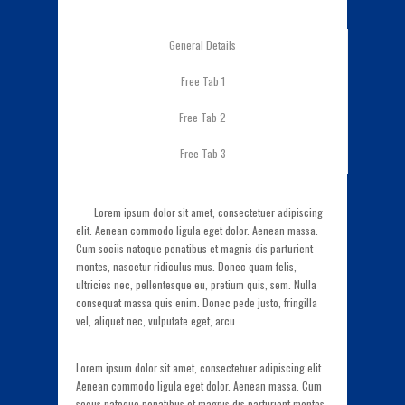
General Details
Free Tab 1
Free Tab 2
Free Tab 3
Lorem ipsum dolor sit amet, consectetuer adipiscing
elit. Aenean commodo ligula eget dolor. Aenean massa.
Cum sociis natoque penatibus et magnis dis parturient
montes, nascetur ridiculus mus. Donec quam felis,
ultricies nec, pellentesque eu, pretium quis, sem. Nulla
consequat massa quis enim. Donec pede justo, fringilla
vel, aliquet nec, vulputate eget, arcu.
Lorem ipsum dolor sit amet, consectetuer adipiscing elit.
Aenean commodo ligula eget dolor. Aenean massa. Cum
sociis natoque penatibus et magnis dis parturient montes,