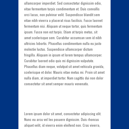
ullamcorper imperdiet. Sed consectetur dignissim odio,
vitae fermentum turpis condimentum et. Duis convallis
orci lacus, non pulvinar velit. Suspendisse blandit sem
vitae nibh viverra a placerat risus facilisis. Fusce laoreet
fermentum nisi. Aliquam ut neque tortor, quis fermentum
ipsum. Fusce non est turpis. Etiam at turpis metus, sit
amet scelerisque sem. Curabitur accumsan sem id nibh
ultricies lobortis. Phasellus condimentum nulla eu justo
molestie luctus. Suspendisse ullamcorper dictum
fringilla. Aliquam in ipsum et lorem tempus ullamcorper.
Curabitur laoreet odio quis mi dignissim vulputate.
Phasellus diam neque, volutpat sit amet vehicula gravida,
scelerisque et dolor. Mauris vitae metus mi. Proin sit amet
nulla diam, at imperdiet tortor. Nam sagittis dui non dolor
consectetur sit amet semper mauris venenatis.
Lorem ipsum dolor sit amet, consectetur adipiscing elit.
Nunc eu arcu vel leo posuere dignissim. Duis rhoncus
aliquet velit, id viverra enim eleifend non. Cras viverra,