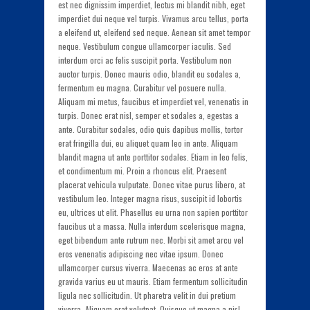
est nec dignissim imperdiet, lectus mi blandit nibh, eget
imperdiet dui neque vel turpis. Vivamus arcu tellus, porta
a eleifend ut, eleifend sed neque. Aenean sit amet tempor
neque. Vestibulum congue ullamcorper iaculis. Sed
interdum orci ac felis suscipit porta. Vestibulum non
auctor turpis. Donec mauris odio, blandit eu sodales a,
fermentum eu magna. Curabitur vel posuere nulla.
Aliquam mi metus, faucibus et imperdiet vel, venenatis in
turpis. Donec erat nisl, semper et sodales a, egestas a
ante. Curabitur sodales, odio quis dapibus mollis, tortor
erat fringilla dui, eu aliquet quam leo in ante. Aliquam
blandit magna ut ante porttitor sodales. Etiam in leo felis,
et condimentum mi. Proin a rhoncus elit. Praesent
placerat vehicula vulputate. Donec vitae purus libero, at
vestibulum leo. Integer magna risus, suscipit id lobortis
eu, ultrices ut elit. Phasellus eu urna non sapien porttitor
faucibus ut a massa. Nulla interdum scelerisque magna,
eget bibendum ante rutrum nec. Morbi sit amet arcu vel
eros venenatis adipiscing nec vitae ipsum. Donec
ullamcorper cursus viverra. Maecenas ac eros at ante
gravida varius eu ut mauris. Etiam fermentum sollicitudin
ligula nec sollicitudin. Ut pharetra velit in dui pretium
viverra. Aliquam erat volutpat. Quisque ut magna a nisl