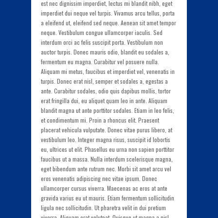
est nec dignissim imperdiet, lectus mi blandit nibh, eget
imperdiet dui neque vel turpis. Vivamus arcu tellus, porta
a eleifend ut, eleifend sed neque. Aenean sit amet tempor
neque. Vestibulum congue ullamcorper iaculis. Sed
interdum orci ac felis suscipit porta. Vestibulum non
auctor turpis. Donec mauris odio, blandit eu sodales a,
fermentum eu magna. Curabitur vel posuere nulla.
Aliquam mi metus, faucibus et imperdiet vel, venenatis in
turpis. Donec erat nisl, semper et sodales a, egestas a
ante. Curabitur sodales, odio quis dapibus mollis, tortor
erat fringilla dui, eu aliquet quam leo in ante. Aliquam
blandit magna ut ante porttitor sodales. Etiam in leo felis,
et condimentum mi. Proin a rhoncus elit. Praesent
placerat vehicula vulputate. Donec vitae purus libero, at
vestibulum leo. Integer magna risus, suscipit id lobortis
eu, ultrices ut elit. Phasellus eu urna non sapien porttitor
faucibus ut a massa. Nulla interdum scelerisque magna,
eget bibendum ante rutrum nec. Morbi sit amet arcu vel
eros venenatis adipiscing nec vitae ipsum. Donec
ullamcorper cursus viverra. Maecenas ac eros at ante
gravida varius eu ut mauris. Etiam fermentum sollicitudin
ligula nec sollicitudin. Ut pharetra velit in dui pretium
viverra. Aliquam erat volutpat. Quisque ut magna a nisl