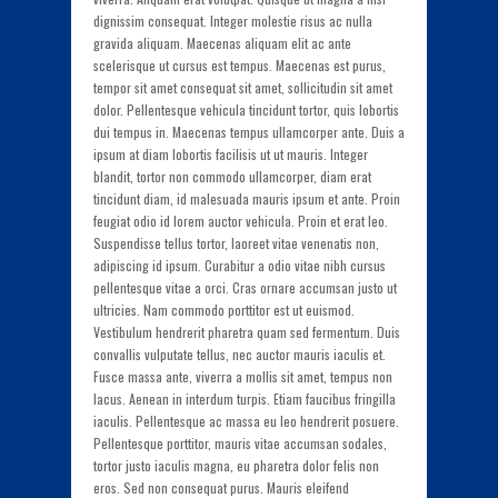
dignissim consequat. Integer molestie risus ac nulla
gravida aliquam. Maecenas aliquam elit ac ante
scelerisque ut cursus est tempus. Maecenas est purus,
tempor sit amet consequat sit amet, sollicitudin sit amet
dolor. Pellentesque vehicula tincidunt tortor, quis lobortis
dui tempus in. Maecenas tempus ullamcorper ante. Duis a
ipsum at diam lobortis facilisis ut ut mauris. Integer
blandit, tortor non commodo ullamcorper, diam erat
tincidunt diam, id malesuada mauris ipsum et ante. Proin
feugiat odio id lorem auctor vehicula. Proin et erat leo.
Suspendisse tellus tortor, laoreet vitae venenatis non,
adipiscing id ipsum. Curabitur a odio vitae nibh cursus
pellentesque vitae a orci. Cras ornare accumsan justo ut
ultricies. Nam commodo porttitor est ut euismod.
Vestibulum hendrerit pharetra quam sed fermentum. Duis
convallis vulputate tellus, nec auctor mauris iaculis et.
Fusce massa ante, viverra a mollis sit amet, tempus non
lacus. Aenean in interdum turpis. Etiam faucibus fringilla
iaculis. Pellentesque ac massa eu leo hendrerit posuere.
Pellentesque porttitor, mauris vitae accumsan sodales,
tortor justo iaculis magna, eu pharetra dolor felis non
eros. Sed non consequat purus. Mauris eleifend