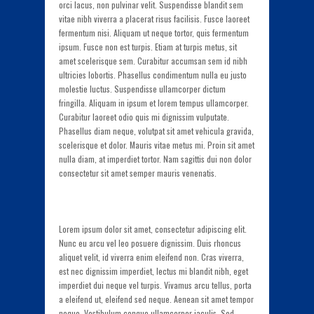
orci lacus, non pulvinar velit. Suspendisse blandit sem
vitae nibh viverra a placerat risus facilisis. Fusce laoreet
fermentum nisi. Aliquam ut neque tortor, quis fermentum
ipsum. Fusce non est turpis. Etiam at turpis metus, sit
amet scelerisque sem. Curabitur accumsan sem id nibh
ultricies lobortis. Phasellus condimentum nulla eu justo
molestie luctus. Suspendisse ullamcorper dictum
fringilla. Aliquam in ipsum et lorem tempus ullamcorper.
Curabitur laoreet odio quis mi dignissim vulputate.
Phasellus diam neque, volutpat sit amet vehicula gravida,
scelerisque et dolor. Mauris vitae metus mi. Proin sit amet
nulla diam, at imperdiet tortor. Nam sagittis dui non dolor
consectetur sit amet semper mauris venenatis.
Lorem ipsum dolor sit amet, consectetur adipiscing elit.
Nunc eu arcu vel leo posuere dignissim. Duis rhoncus
aliquet velit, id viverra enim eleifend non. Cras viverra,
est nec dignissim imperdiet, lectus mi blandit nibh, eget
imperdiet dui neque vel turpis. Vivamus arcu tellus, porta
a eleifend ut, eleifend sed neque. Aenean sit amet tempor
neque. Vestibulum congue ullamcorper iaculis. Sed