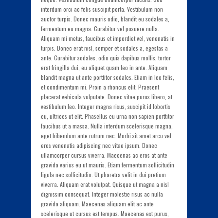
interdum orci ac felis suscipit porta. Vestibulum non
auctor turpis. Donec mauris odio, blandit eu sodales a,
fermentum eu magna. Curabitur vel posuere nulla.
Aliquam mi metus, faucibus et imperdiet vel, venenatis in
turpis. Donec erat nisl, semper et sodales a, egestas a
ante. Curabitur sodales, odio quis dapibus mollis, tortor
erat fringilla dui, eu aliquet quam leo in ante. Aliquam
blandit magna ut ante porttitor sodales. Etiam in leo felis,
et condimentum mi. Proin a rhoncus elit. Praesent
placerat vehicula vulputate. Donec vitae purus libero, at
vestibulum leo. Integer magna risus, suscipit id lobortis
eu, ultrices ut elit. Phasellus eu urna non sapien porttitor
faucibus ut a massa. Nulla interdum scelerisque magna,
eget bibendum ante rutrum nec. Morbi sit amet arcu vel
eros venenatis adipiscing nec vitae ipsum. Donec
ullamcorper cursus viverra. Maecenas ac eros at ante
gravida varius eu ut mauris. Etiam fermentum sollicitudin
ligula nec sollicitudin. Ut pharetra velit in dui pretium
viverra. Aliquam erat volutpat. Quisque ut magna a nisl
dignissim consequat. Integer molestie risus ac nulla
gravida aliquam. Maecenas aliquam elit ac ante
scelerisque ut cursus est tempus. Maecenas est purus,