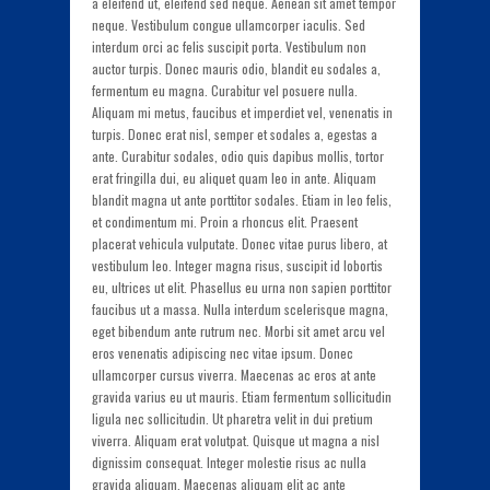
a eleifend ut, eleifend sed neque. Aenean sit amet tempor
neque. Vestibulum congue ullamcorper iaculis. Sed
interdum orci ac felis suscipit porta. Vestibulum non
auctor turpis. Donec mauris odio, blandit eu sodales a,
fermentum eu magna. Curabitur vel posuere nulla.
Aliquam mi metus, faucibus et imperdiet vel, venenatis in
turpis. Donec erat nisl, semper et sodales a, egestas a
ante. Curabitur sodales, odio quis dapibus mollis, tortor
erat fringilla dui, eu aliquet quam leo in ante. Aliquam
blandit magna ut ante porttitor sodales. Etiam in leo felis,
et condimentum mi. Proin a rhoncus elit. Praesent
placerat vehicula vulputate. Donec vitae purus libero, at
vestibulum leo. Integer magna risus, suscipit id lobortis
eu, ultrices ut elit. Phasellus eu urna non sapien porttitor
faucibus ut a massa. Nulla interdum scelerisque magna,
eget bibendum ante rutrum nec. Morbi sit amet arcu vel
eros venenatis adipiscing nec vitae ipsum. Donec
ullamcorper cursus viverra. Maecenas ac eros at ante
gravida varius eu ut mauris. Etiam fermentum sollicitudin
ligula nec sollicitudin. Ut pharetra velit in dui pretium
viverra. Aliquam erat volutpat. Quisque ut magna a nisl
dignissim consequat. Integer molestie risus ac nulla
gravida aliquam. Maecenas aliquam elit ac ante