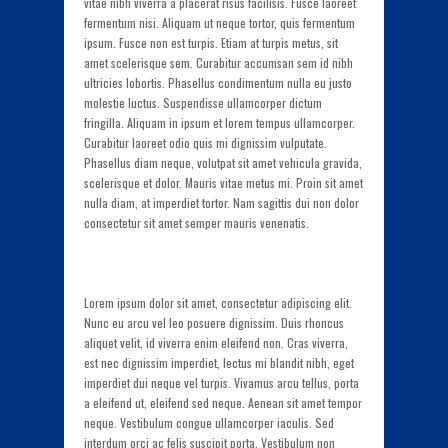
vitae nibh viverra a placerat risus facilisis. Fusce laoreet
fermentum nisi. Aliquam ut neque tortor, quis fermentum
ipsum. Fusce non est turpis. Etiam at turpis metus, sit
amet scelerisque sem. Curabitur accumsan sem id nibh
ultricies lobortis. Phasellus condimentum nulla eu justo
molestie luctus. Suspendisse ullamcorper dictum
fringilla. Aliquam in ipsum et lorem tempus ullamcorper.
Curabitur laoreet odio quis mi dignissim vulputate.
Phasellus diam neque, volutpat sit amet vehicula gravida,
scelerisque et dolor. Mauris vitae metus mi. Proin sit amet
nulla diam, at imperdiet tortor. Nam sagittis dui non dolor
consectetur sit amet semper mauris venenatis.
Lorem ipsum dolor sit amet, consectetur adipiscing elit.
Nunc eu arcu vel leo posuere dignissim. Duis rhoncus
aliquet velit, id viverra enim eleifend non. Cras viverra,
est nec dignissim imperdiet, lectus mi blandit nibh, eget
imperdiet dui neque vel turpis. Vivamus arcu tellus, porta
a eleifend ut, eleifend sed neque. Aenean sit amet tempor
neque. Vestibulum congue ullamcorper iaculis. Sed
interdum orci ac felis suscipit porta. Vestibulum non