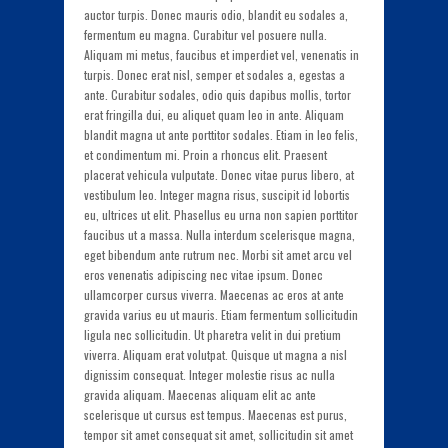
auctor turpis. Donec mauris odio, blandit eu sodales a,
fermentum eu magna. Curabitur vel posuere nulla.
Aliquam mi metus, faucibus et imperdiet vel, venenatis in
turpis. Donec erat nisl, semper et sodales a, egestas a
ante. Curabitur sodales, odio quis dapibus mollis, tortor
erat fringilla dui, eu aliquet quam leo in ante. Aliquam
blandit magna ut ante porttitor sodales. Etiam in leo felis,
et condimentum mi. Proin a rhoncus elit. Praesent
placerat vehicula vulputate. Donec vitae purus libero, at
vestibulum leo. Integer magna risus, suscipit id lobortis
eu, ultrices ut elit. Phasellus eu urna non sapien porttitor
faucibus ut a massa. Nulla interdum scelerisque magna,
eget bibendum ante rutrum nec. Morbi sit amet arcu vel
eros venenatis adipiscing nec vitae ipsum. Donec
ullamcorper cursus viverra. Maecenas ac eros at ante
gravida varius eu ut mauris. Etiam fermentum sollicitudin
ligula nec sollicitudin. Ut pharetra velit in dui pretium
viverra. Aliquam erat volutpat. Quisque ut magna a nisl
dignissim consequat. Integer molestie risus ac nulla
gravida aliquam. Maecenas aliquam elit ac ante
scelerisque ut cursus est tempus. Maecenas est purus,
tempor sit amet consequat sit amet, sollicitudin sit amet