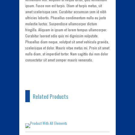
ipsum. Fusce non est turpis. Etiam at turpis metus, sit
amet scelerisque sem. Curabitur accumsan sem id nibh
ultricies lobortis. Phasellus condimentum nulla eu justo
molestie luctus. Suspendisse ullamcorper dictum
fringilla. Aliquam in ipsum et lorem tempus ullamcorper.
Curabitur laoreet odio quis mi dignissim vulputate.
Phasellus diam neque, volutpat sit amet vehicula gravida,
scelerisque et dolor. Mauris vitae metus mi. Proin sit amet
nulla diam, at imperdiet tortor. Nam sagittis dui non dolor
consectetur sit amet semper mauris venenatis.
Related Products