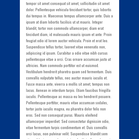
tempor sit amet consequat sit amet, sollicitudin sit amet
dolor. Pellentesque vehicula tincidunt tortor, quis lobortis
dui tempus in. Maecenas tempus ullamcorper ante. Duis a
ipsum at diam lobortis facilisis ut ut mauris. Integer
blandit, tortor non commodo ullamcorper, diam erat
tincidunt diam, id malesuada mauris ipsum et ante. Proin
feugiat odio id lorem auctor vehicula. Proin et erat leo.
Suspendisse tellus tortor, laoreet vitae venenatis non,
adipiscing id ipsum. Curabitur a odio vitae nibh cursus
pellentesque vitae a orci. Cras ornare accumsan justo ut
ultricies. Nam commodo porttitor est ut euismod.
Vestibulum hendrerit pharetra quam sed fermentum. Duis
convallis vulputate tellus, nec auctor mauris iaculis et.
Fusce massa ante, viverra a mollis sit amet, tempus non
lacus. Aenean in interdum turpis. Etiam faucibus fringilla
iaculis. Pellentesque ac massa eu leo hendrerit posuere.
Pellentesque porttitor, mauris vitae accumsan sodales,
tortor justo iaculis magna, eu pharetra dolor felis non
eros. Sed non consequat purus. Mauris eleifend
ullamcorper imperdiet. Sed consectetur dignissim odio,
vitae fermentum turpis condimentum et. Duis convallis
orci lacus, non pulvinar velit. Suspendisse blandit sem