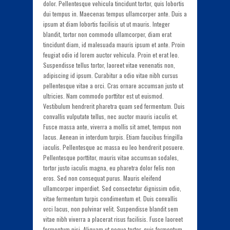
dolor. Pellentesque vehicula tincidunt tortor, quis lobortis
dui tempus in. Maecenas tempus ullamcorper ante. Duis a
ipsum at diam lobortis facilisis ut ut mauris. Integer
blandit, tortor non commodo ullamcorper, diam erat
tincidunt diam, id malesuada mauris ipsum et ante. Proin
feugiat odio id lorem auctor vehicula. Proin et erat leo.
Suspendisse tellus tortor, laoreet vitae venenatis non,
adipiscing id ipsum. Curabitur a odio vitae nibh cursus
pellentesque vitae a orci. Cras ornare accumsan justo ut
ultricies. Nam commodo porttitor est ut euismod.
Vestibulum hendrerit pharetra quam sed fermentum. Duis
convallis vulputate tellus, nec auctor mauris iaculis et.
Fusce massa ante, viverra a mollis sit amet, tempus non
lacus. Aenean in interdum turpis. Etiam faucibus fringilla
iaculis. Pellentesque ac massa eu leo hendrerit posuere.
Pellentesque porttitor, mauris vitae accumsan sodales,
tortor justo iaculis magna, eu pharetra dolor felis non
eros. Sed non consequat purus. Mauris eleifend
ullamcorper imperdiet. Sed consectetur dignissim odio,
vitae fermentum turpis condimentum et. Duis convallis
orci lacus, non pulvinar velit. Suspendisse blandit sem
vitae nibh viverra a placerat risus facilisis. Fusce laoreet
fermentum nisi. Aliquam ut neque tortor, quis fermentum