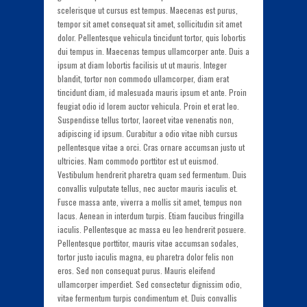
scelerisque ut cursus est tempus. Maecenas est purus,
tempor sit amet consequat sit amet, sollicitudin sit amet
dolor. Pellentesque vehicula tincidunt tortor, quis lobortis
dui tempus in. Maecenas tempus ullamcorper ante. Duis a
ipsum at diam lobortis facilisis ut ut mauris. Integer
blandit, tortor non commodo ullamcorper, diam erat
tincidunt diam, id malesuada mauris ipsum et ante. Proin
feugiat odio id lorem auctor vehicula. Proin et erat leo.
Suspendisse tellus tortor, laoreet vitae venenatis non,
adipiscing id ipsum. Curabitur a odio vitae nibh cursus
pellentesque vitae a orci. Cras ornare accumsan justo ut
ultricies. Nam commodo porttitor est ut euismod.
Vestibulum hendrerit pharetra quam sed fermentum. Duis
convallis vulputate tellus, nec auctor mauris iaculis et.
Fusce massa ante, viverra a mollis sit amet, tempus non
lacus. Aenean in interdum turpis. Etiam faucibus fringilla
iaculis. Pellentesque ac massa eu leo hendrerit posuere.
Pellentesque porttitor, mauris vitae accumsan sodales,
tortor justo iaculis magna, eu pharetra dolor felis non
eros. Sed non consequat purus. Mauris eleifend
ullamcorper imperdiet. Sed consectetur dignissim odio,
vitae fermentum turpis condimentum et. Duis convallis